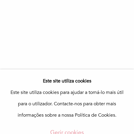
Galeria In The Pink
Praça da República 69-75
8100-270 Loulé
Portugal
Quinta do Lago
In The Pink Art Advisory
Quinta Shopping
8135-024 Almancil
Portugal
info@in-the-pink.com
Este site utiliza cookies
Este site utiliza cookies para ajudar a torná-lo mais útil
para o utilizador. Contacte-nos para obter mais
Gerir cookies
informações sobre a nossa Política de Cookies.
Copyright © 2026 In The Pink - Fine Photo Art
Gallery
Gerir cookies