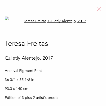
Open a larger version of the fo
Colourama
Teresa Freitas
Teresa Freitas
11 Abril - 4 Julho 2025
Quietly Alentejo
,
2017
Archival Pigment Print
Subscreva a nossa newsletter
36 3/4 x 55 1/8 in
Nome *
93.3 x 140 cm
Edition of 3 plus 2 artist's proofs
Apelido *