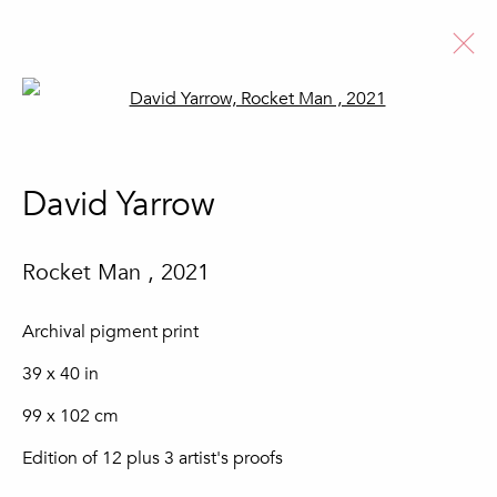
Open a larger version of the fo
David Yarrow
David Yarrow
Biografia
Obras
Notícias
Ver artistas
Rocket Man
,
2021
Archival pigment print
39 x 40 in
Subscreva a nossa newsletter
99 x 102 cm
Nome *
Edition of 12 plus 3 artist's proofs