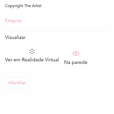
Copyright The Artist
Apelido *
Enquiry
Email *
Visualizar
Subscrever
Ver em Realidade Virtual
Na parede
Preenchimento obrigatório
Processaremos os dados pessoais fornecidos pelo utilizador de acordo
com a nossa política de privacidade (disponível mediante pedido). Pode
Partilhar
anular a sua subscrição ou alterar as suas preferências em qualquer
altura, clicando na hiperligação das nossas mensagens de correio
eletrónico.