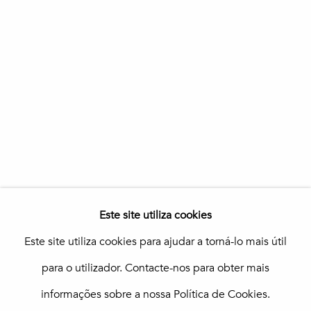
Loulé
Galeria In The Pink
Praça da República 69-75
8100-270 Loulé
Portugal
Quinta do Lago
In The Pink Art Advisory
Quinta Shopping
8135-024 Almancil
Portugal
info@in-the-pink.com
Este site utiliza cookies
Este site utiliza cookies para ajudar a torná-lo mais útil
para o utilizador. Contacte-nos para obter mais
Gerir cookies
informações sobre a nossa Política de Cookies.
Copyright © 2026 In The Pink - Fine Photo Art