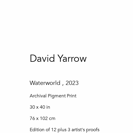
David Yarrow
David Yarrow
Waterworld
,
2023
Archival Pigment Print
30 x 40 in
76 x 102 cm
Subscreva a nossa newslette
Edition of 12 plus 3 artist's proofs