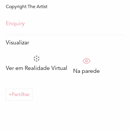
Copyright The Artist
Apelido *
Enquiry
Email *
Visualizar
Subscrever
Ver em Realidade Virtual
Na parede
Preenchimento obrigatório
Processaremos os dados pessoais fornecidos pelo utilizador de acordo
com a nossa política de privacidade (disponível mediante pedido). Pode
Partilhar
anular a sua subscrição ou alterar as suas preferências em qualquer
altura, clicando na hiperligação das nossas mensagens de correio
eletrónico.