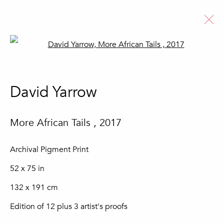
Open a larger version of the fo
David Yarrow
David Yarrow
Biografia
Obras
Notícias
Ver artistas
More African Tails
,
2017
Archival Pigment Print
52 x 75 in
Subscreva a nossa newsletter
132 x 191 cm
Nome *
Edition of 12 plus 3 artist's proofs