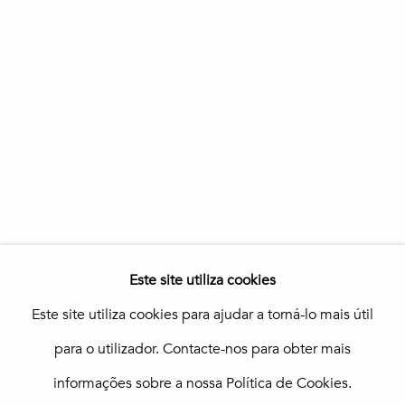
Loulé
Galeria In The Pink
Praça da República 69-75
8100-270 Loulé
Portugal
Quinta do Lago
In The Pink Art Advisory
Quinta Shopping
8135-024 Almancil
Portugal
info@in-the-pink.com
Este site utiliza cookies
Este site utiliza cookies para ajudar a torná-lo mais útil
para o utilizador. Contacte-nos para obter mais
Gerir cookies
informações sobre a nossa Política de Cookies.
Copyright © 2026 In The Pink - Fine Photo Art