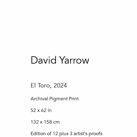
David Yarrow
David Yarrow
El Toro
,
2024
Archival Pigment Print
52 x 62 in
132 x 158 cm
Subscreva a nossa newslette
Edition of 12 plus 3 artist's proofs