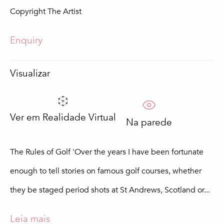
Copyright The Artist
Apelido *
Enquiry
Email *
Visualizar
Subscrever
Ver em Realidade Virtual
Na parede
Preenchimento obrigatório
Processaremos os dados pessoais fornecidos pelo utilizador de acordo
The Rules of Golf 'Over the years I have been fortunate
com a nossa política de privacidade (disponível mediante pedido). Pode
anular a sua subscrição ou alterar as suas preferências em qualquer
enough to tell stories on famous golf courses, whether
altura, clicando na hiperligação das nossas mensagens de correio
they be staged period shots at St Andrews, Scotland or...
eletrónico.
Leia mais