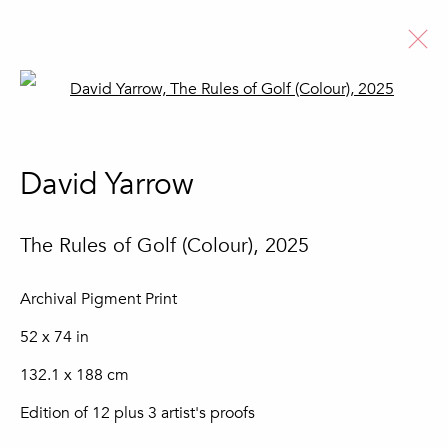
Open a larger version of the fo
David Yarrow
David Yarrow
Biografia
Obras
Notícias
Ver artistas
The Rules of Golf (Colour)
,
2025
Archival Pigment Print
52 x 74 in
Subscreva a nossa newsletter
132.1 x 188 cm
Nome *
Edition of 12 plus 3 artist's proofs