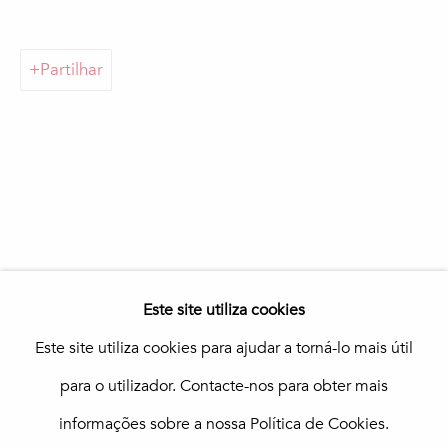
Loulé
Galeria In The Pink
Praça da República 69-75
Partilhar
8100-270 Loulé
Portugal
Quinta do Lago
In The Pink Art Advisory
Quinta Shopping
8135-024 Almancil
Portugal
info@in-the-pink.com
Este site utiliza cookies
Este site utiliza cookies para ajudar a torná-lo mais útil
para o utilizador. Contacte-nos para obter mais
Gerir cookies
informações sobre a nossa Política de Cookies.
Copyright © 2026 In The Pink - Fine Photo Art