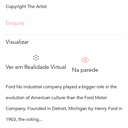
Copyright The Artist
Apelido *
Enquiry
Email *
Visualizar
Subscrever
Ver em Realidade Virtual
Na parede
Preenchimento obrigatório
Processaremos os dados pessoais fornecidos pelo utilizador de acordo
Ford No industrial company played a bigger role in the
com a nossa política de privacidade (disponível mediante pedido). Pode
anular a sua subscrição ou alterar as suas preferências em qualquer
evolution of American culture than the Ford Motor
altura, clicando na hiperligação das nossas mensagens de correio
Company. Founded in Detroit, Michigan by Henry Ford in
eletrónico.
1903, the voting...