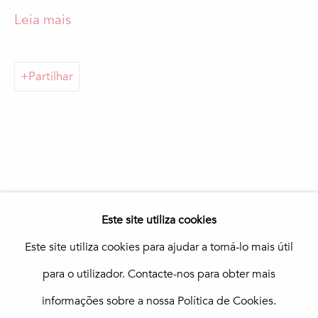
Loulé
Leia mais
Galeria In The Pink
Praça da República 69-75
8100-270 Loulé
Portugal
Partilhar
Quinta do Lago
In The Pink Art Advisory
Quinta Shopping
8135-024 Almancil
Portugal
info@in-the-pink.com
Este site utiliza cookies
Este site utiliza cookies para ajudar a torná-lo mais útil
para o utilizador. Contacte-nos para obter mais
Gerir cookies
informações sobre a nossa Política de Cookies.
Copyright © 2026 In The Pink - Fine Photo Art