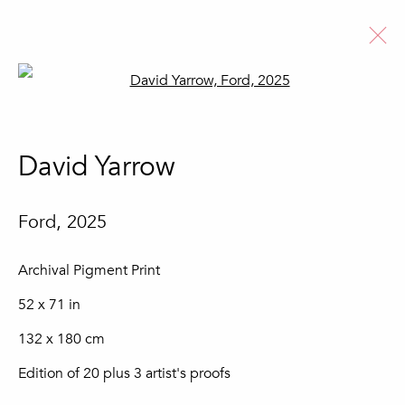
Open a larger version of the fo
David Yarrow
David Yarrow
Biografia
Obras
Notícias
Ver artistas
Ford
,
2025
Archival Pigment Print
52 x 71 in
Subscreva a nossa newsletter
132 x 180 cm
Nome *
Edition of 20 plus 3 artist's proofs